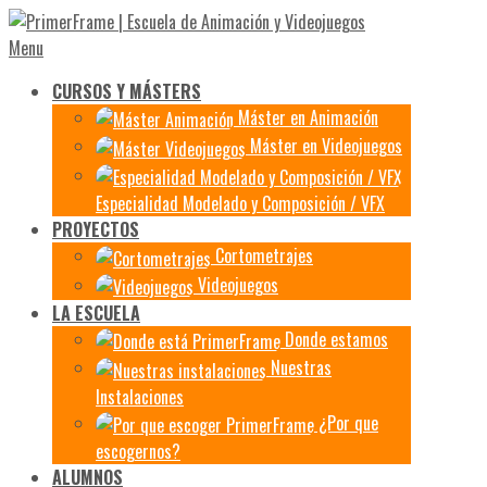
Menu
CURSOS Y MÁSTERS
Máster en Animación
Máster en Videojuegos
Especialidad Modelado y Composición / VFX
PROYECTOS
Cortometrajes
Videojuegos
LA ESCUELA
Donde estamos
Nuestras
Instalaciones
¿Por que
escogernos?
ALUMNOS