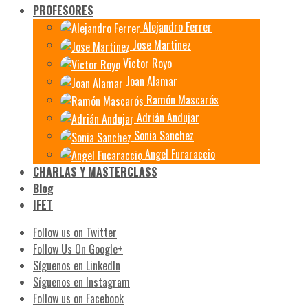
PROFESORES
Alejandro Ferrer
Jose Martinez
Victor Royo
Joan Alamar
Ramón Mascarós
Adrián Andujar
Sonia Sanchez
Angel Furaraccio
CHARLAS Y MASTERCLASS
Blog
IFET
Follow us on Twitter
Follow Us On Google+
Síguenos en LinkedIn
Síguenos en Instagram
Follow us on Facebook