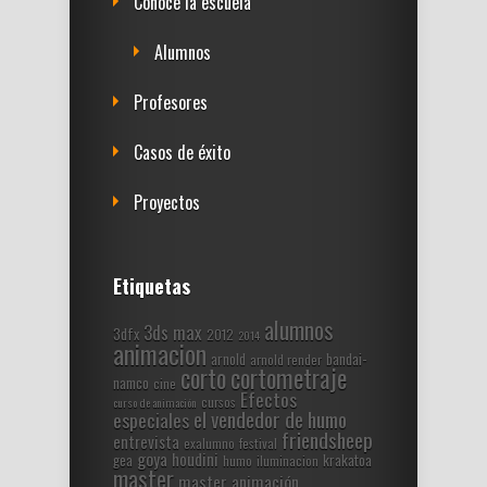
Conoce la escuela
Alumnos
Profesores
Casos de éxito
Proyectos
Etiquetas
alumnos
3ds max
3dfx
2012
2014
animacion
arnold
bandai-
arnold render
corto
cortometraje
namco
cine
Efectos
cursos
curso de animación
el vendedor de humo
especiales
friendsheep
entrevista
exalumno
festival
goya
houdini
gea
krakatoa
humo
iluminacion
master
master animación