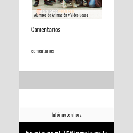
Alumnos de Animación y Videojuegos
Comentarios
comentarios
Infórmate ahora
PrimerFrame start TD&AD project aimed to