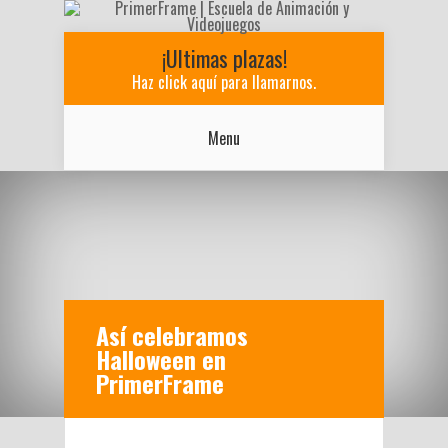
¡Ultimas plazas!
Haz click aquí para llamarnos.
Menu
Así celebramos
Halloween en
PrimerFrame