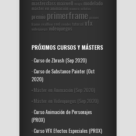
masterclass
maxwell
modelado
maya
máster en animación
namco
orbitas
primerframe
premio
primer
vfx
reel
tutorial
frame
realflow
render
videojuegos
videojuego
PRÓXIMOS CURSOS Y MÁSTERS
· Curso de Zbrush (Sep 2020)
· Curso de Substance Painter (Oct
2020)
·
Máster en Animación (Sep 2020)
·
Máster en Videojuegos (Sep 2020)
· Curso Animación de Personajes
(PROX)
· Curso VFX Efectos Especiales (PROX)