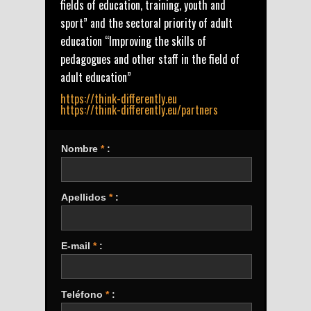
fields of education, training, youth and
sport” and the sectoral priority of adult
education “Improving the skills of
pedagogues and other staff in the field of
adult education”
https://think-differently.eu
https://think-differently.eu/partners
Nombre
*
:
Apellidos
*
:
E-mail
*
:
Teléfono
*
: