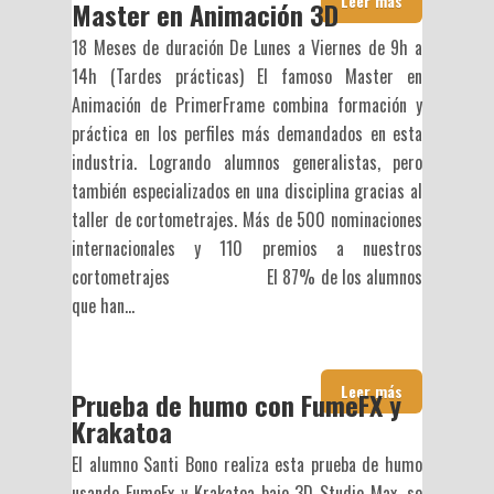
Leer más
Master en Animación 3D
18 Meses de duración De Lunes a Viernes de 9h a
14h (Tardes prácticas) El famoso Master en
Animación de PrimerFrame combina formación y
práctica en los perfiles más demandados en esta
industria. Logrando alumnos generalistas, pero
también especializados en una disciplina gracias al
taller de cortometrajes. Más de 500 nominaciones
internacionales y 110 premios a nuestros
cortometrajes El 87% de los alumnos
que han...
Leer más
Prueba de humo con FumeFX y
Krakatoa
El alumno Santi Bono realiza esta prueba de humo
usando FumeFx y Krakatoa bajo 3D Studio Max. se