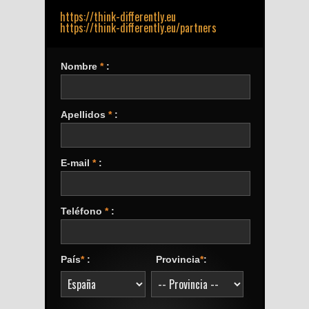
https://think-differently.eu
https://think-differently.eu/partners
Nombre
*
:
Apellidos
*
:
E-mail
*
:
Teléfono
*
:
País
*
:
Provincia
*
: