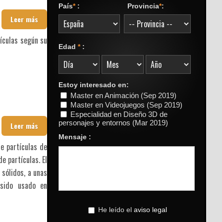
País
*
:
Provincia
*
:
Leer más
tículas según su
Edad
*
:
Estoy interesado en:
Master en Animación (Sep 2019)
Master en Videojuegos (Sep 2019)
Especialidad en Diseño 3D de
personajes y entornos (Mar 2019)
Leer más
Mensaje :
e partículas de
 partículas. El
sólidos, a unas
 sido usado en
He leído el
aviso legal