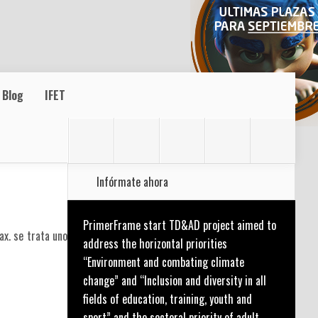
Blog
IFET
Infórmate ahora
PrimerFrame start TD&AD project aimed to
x. se trata uno
address the horizontal priorities
“Environment and combating climate
change” and “Inclusion and diversity in all
fields of education, training, youth and
sport” and the sectoral priority of adult