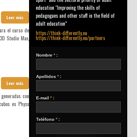
education “Improving the skills of
pedagogues and other staff in the field of
Leer más
adult education”
ara el curso de
https://think-differently.eu
https://think-differently.eu/partners
 3D Studio Max,
Nombre
*
:
Apellidos
*
:
Leer más
s generadas con
E-mail
*
:
 cubos es Physx
Teléfono
*
: