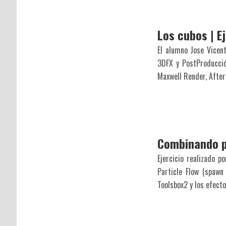
Los cubos | E
El alumno Jose Vicen
3DFX y PostProducció
Maxwell Render, After
Combinando p
Ejercicio realizado p
Particle Flow (spawn
Toolsbox2 y los efecto