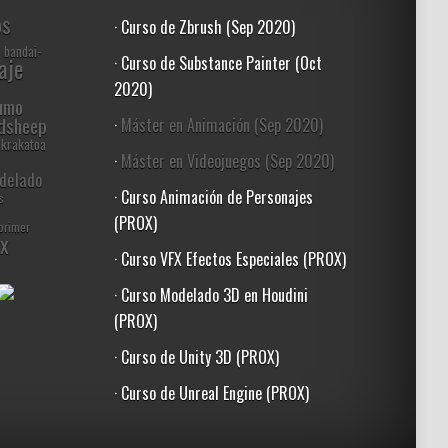
os
· Curso de Zbrush (Sep 2020)
bandai-
· Curso de Substance Painter (Oct
aje
2020)
humo
ndsheep
·
Máster en Animación (Sep 2020)
krakatoa
·
Máster en Videojuegos (Sep 2020)
delado
· Curso Animación de Personajes
s
(PROX)
primer
fx
· Curso VFX Efectos Especiales (PROX)
· Curso Modelado 3D en Houdini
(PROX)
· Curso de Unity 3D (PROX)
· Curso de Unreal Engine (PROX)