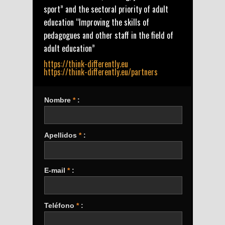
sport” and the sectoral priority of adult
education “Improving the skills of
pedagogues and other staff in the field of
adult education”
https://think-differently.eu
https://think-differently.eu/partners
Nombre
*
:
Apellidos
*
:
E-mail
*
:
Teléfono
*
: