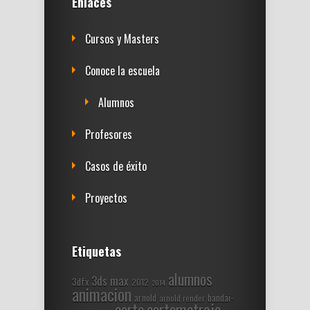
Enlaces
Cursos y Masters
Conoce la escuela
Alumnos
Profesores
Casos de éxito
Proyectos
Etiquetas
alumnos
3ds max
3dfx
2012
2014
animacion
arnold
bandai-
arnold render
corto
cortometraje