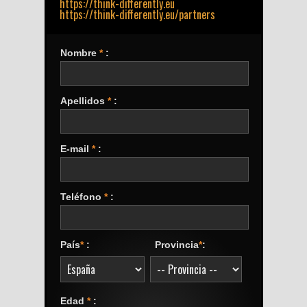
https://think-differently.eu
https://think-differently.eu/partners
Nombre
*
:
Apellidos
*
:
E-mail
*
:
Teléfono
*
:
País
*
:
Provincia
*
:
Edad
*
: