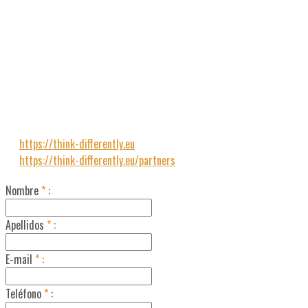
PrimerFrame start TD&AD project aimed to address the
horizontal priorities “Environment and combating climate
change” and “Inclusion and diversity in all fields of education,
training, youth and sport” and the sectoral priority of adult
education “Improving the skills of pedagogues and other staff
in the field of adult education”
https://think-differently.eu
https://think-differently.eu/partners
Nombre
*
:
Apellidos
*
:
E-mail
*
:
Teléfono
*
: