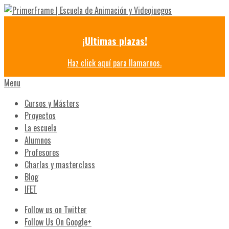
¡Ultimas plazas!
Haz click aquí para llamarnos.
Menu
Cursos y Másters
Proyectos
La escuela
Alumnos
Profesores
Charlas y masterclass
Blog
IFET
Follow us on Twitter
Follow Us On Google+