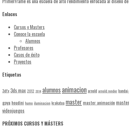
PrimerFrame es una escuela de alto rendimiento enfocada al diseño de v
Enlaces
Cursos y Masters
Conoce la escuela
Alumnos
Profesores
Casos de éxito
Proyectos
Etiquetas
animacion
alumnos
3ds max
3dfx
arnold
bandai
2012
arnold render
2014
master
master
goya
master animación
houdini
krakatoa
humo
iluminacion
videojuegos
PRÓXIMOS CURSOS Y MÁSTERS