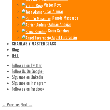
Victor Royo
Joan Alamar
Ramón Mascarós
Adrián Andujar
Sonia Sanchez
Angel Furaraccio
CHARLAS Y MASTERCLASS
Blog
IFET
Follow us on Twitter
Follow Us On Google+
Síguenos en LinkedIn
Síguenos en Instagram
Follow us on Facebook
← Previous
Next →