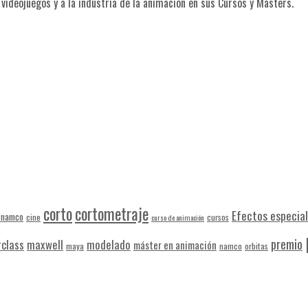
ideojuegos y a la industria de la animación en sus Cursos y Másters.
corto
cortometraje
Efectos especia
-namco
cine
cursos
curso de animación
premio
class
maxwell
modelado
máster en animación
maya
namco
orbitas