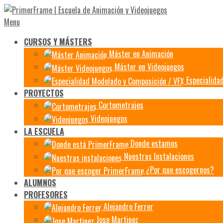
Menu
CURSOS Y MÁSTERS
Máster en Animación
Máster en Videojuegos
Especialida
PROYECTOS
Cortometrajes
Videojuegos
LA ESCUELA
Donde estamos
Nuestras Instalaciones
¿Por que escogernos?
ALUMNOS
PROFESORES
Alejandro Ferrer
Jose Martinez