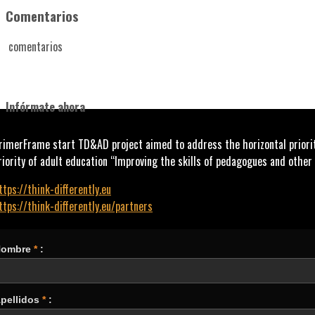
Comentarios
comentarios
Infórmate ahora
rimerFrame start TD&AD project aimed to address the horizontal prioritie
riority of adult education “Improving the skills of pedagogues and other s
ttps://think-differently.eu
ttps://think-differently.eu/partners
Nombre
*
:
pellidos
*
: