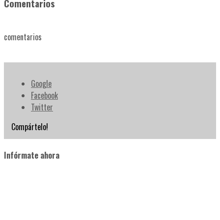
Comentarios
comentarios
Google
Facebook
Twitter
Compártelo!
Infórmate ahora
PrimerFrame start TD&AD project aimed to address the
horizontal priorities “Environment and combating climate
change” and “Inclusion and diversity in all fields of education,