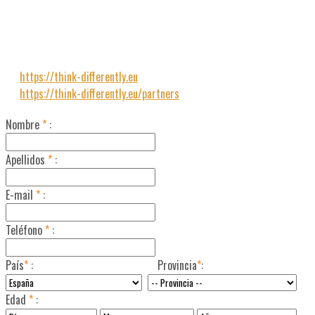
training, youth and sport” and the sectoral priority of adult
education “Improving the skills of pedagogues and other staff
in the field of adult education”
https://think-differently.eu
https://think-differently.eu/partners
Nombre
*
:
Apellidos
*
:
E-mail
*
:
Teléfono
*
:
País
*
:
Provincia
*
:
Edad
*
: