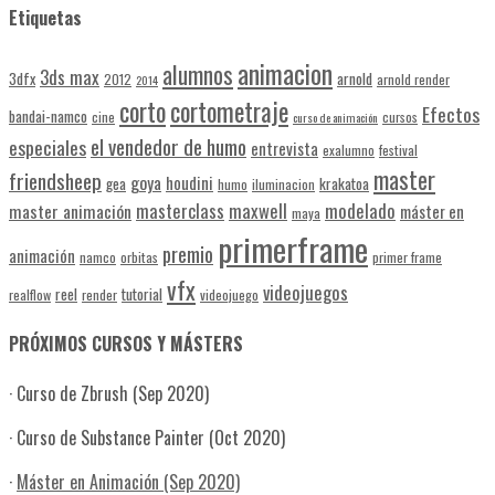
Etiquetas
animacion
alumnos
3ds max
3dfx
arnold
2012
arnold render
2014
corto
cortometraje
Efectos
bandai-namco
cine
cursos
curso de animación
el vendedor de humo
especiales
entrevista
exalumno
festival
master
friendsheep
goya
houdini
gea
krakatoa
humo
iluminacion
masterclass
maxwell
modelado
master animación
máster en
maya
primerframe
premio
animación
namco
orbitas
primer frame
vfx
videojuegos
reel
tutorial
realflow
render
videojuego
PRÓXIMOS CURSOS Y MÁSTERS
· Curso de Zbrush (Sep 2020)
· Curso de Substance Painter (Oct 2020)
·
Máster en Animación (Sep 2020)