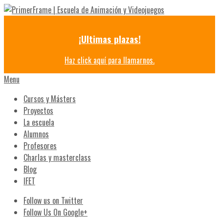
¡Ultimas plazas!
Haz click aquí para llamarnos.
Menu
Cursos y Másters
Proyectos
La escuela
Alumnos
Profesores
Charlas y masterclass
Blog
IFET
Follow us on Twitter
Follow Us On Google+