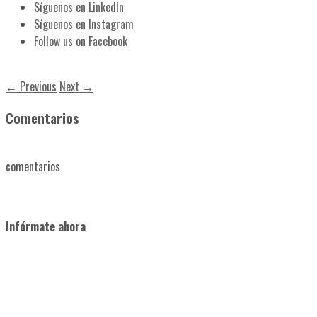
Síguenos en LinkedIn
Síguenos en Instagram
Follow us on Facebook
← Previous
Next →
Comentarios
comentarios
Infórmate ahora
PrimerFrame start TD&AD project aimed to address the
horizontal priorities “Environment and combating climate