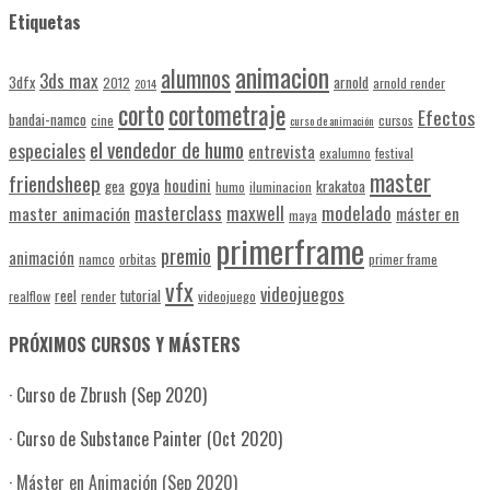
Etiquetas
animacion
alumnos
3ds max
3dfx
arnold
2012
arnold render
2014
corto
cortometraje
Efectos
bandai-namco
cine
cursos
curso de animación
el vendedor de humo
especiales
entrevista
exalumno
festival
master
friendsheep
goya
houdini
gea
krakatoa
humo
iluminacion
masterclass
maxwell
modelado
master animación
máster en
maya
primerframe
premio
animación
namco
orbitas
primer frame
vfx
videojuegos
reel
tutorial
realflow
render
videojuego
PRÓXIMOS CURSOS Y MÁSTERS
· Curso de Zbrush (Sep 2020)
· Curso de Substance Painter (Oct 2020)
·
Máster en Animación (Sep 2020)