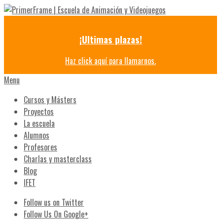
¡Ultimas plazas!
Haz click aquí para llamarnos.
Menu
Cursos y Másters
Proyectos
La escuela
Alumnos
Profesores
Charlas y masterclass
Blog
IFET
Follow us on Twitter
Follow Us On Google+