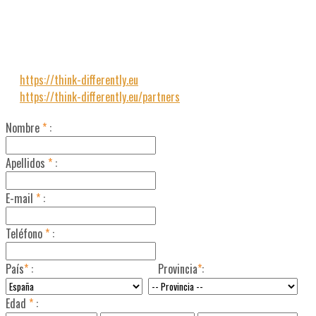
change” and “Inclusion and diversity in all fields of education,
training, youth and sport” and the sectoral priority of adult
education “Improving the skills of pedagogues and other staff
in the field of adult education”
https://think-differently.eu
https://think-differently.eu/partners
Nombre
*
:
Apellidos
*
:
E-mail
*
:
Teléfono
*
:
País
*
:
Provincia
*
:
Edad
*
: