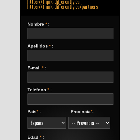
https://think-differently.eu
https://think-differently.eu/partners
Nombre
*
:
Apellidos
*
:
E-mail
*
:
Teléfono
*
:
País
*
:
Provincia
*
:
Edad
*
: